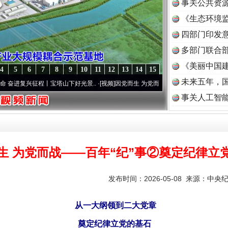
事关公共资
《生态环境监
读
四部门印发
多部门联合部
《美丽中国建
4
5
6
7
8
9
10
11
12
13
14
15
未来五年，
征程丨宝塔山下好光景..
·[视频]
因党而生 为党而战——百年“纪”事⑧加强纪律..
·[视频]
事关人工智
生 为党而战——百年“纪”事②奠定纪律立
发布时间：2026-05-08 来源：
中央
从一大纲领到二大党章
奠定纪律立党的基石