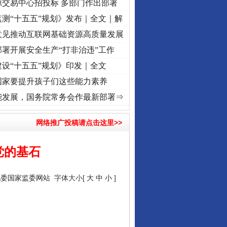
源交易中心招投标 多部门作出部署
测“十五五”规划》发布｜全文｜解
意见推动互联网基础资源高质量发展
署开展安全生产“打非治违”工作
设“十五五”规划》印发｜全文
国家要提升孩子们这些能力素养
牢记初心使命 奋进复兴征程丨“转折之城”激荡..
·[视频]
牢记初心使命 奋进复兴征程丨红
能发展，国务院常务会作最新部署⇒
网络推广投稿请点击这里>>
党的基石
纪委国家监委网站
字体大小[
大
中
小
]