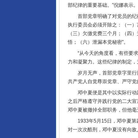
部纪律的重要基础。”倪娜表示
首部党章明确了对党员的纪律处
执行委员会必须开除之：（一）
（三）欠缴党费三个月；（四）
悟；（六）泄漏本党秘密”。
“从今天的角度看，有些要求
力和凝聚力。这些纪律的制定，
岁月无声，首部党章字里行间
共产党人自觉尊崇党章、严守党
邓中夏便是其中以实际行动践行
之后严格遵守并践行党的二大宣言
邓中夏被撤掉全部职务，但他毫
1933年5月15日，邓中夏
对一次次酷刑，邓中夏没有向敌