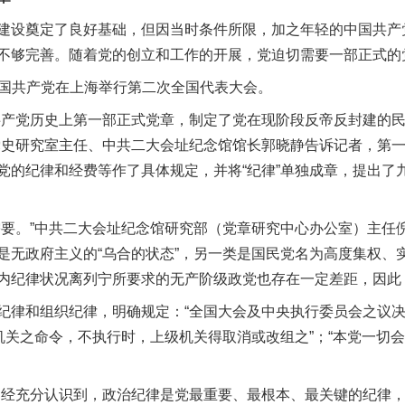
设奠定了良好基础，但因当时条件所限，加之年轻的中国共产
不够完善。随着党的创立和工作的开展，党迫切需要一部正式的
中国共产党在上海举行第二次全国代表大会。
产党历史上第一部正式党章，制定了党在现阶段反帝反封建的民
党史研究室主任、中共二大会址纪念馆馆长郭晓静告诉记者，第
党的纪律和经费等作了具体规定，并将“纪律”单独成章，提出了
。”中共二大会址纪念馆研究部（党章研究中心办公室）主任
是无政府主义的“乌合的状态”，另一类是国民党名为高度集权、
内纪律状况离列宁所要求的无产阶级政党也存在一定差距，因此
律和组织纪律，明确规定：“全国大会及中央执行委员会之议决
级机关之命令，不执行时，上级机关得取消或改组之”；“本党一切
经充分认识到，政治纪律是党最重要、最根本、最关键的纪律，