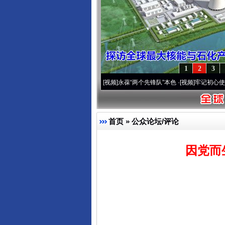
1
2
3
0周年 深刻改变雪域高原..
·[视频]
永葆“两个先锋队”本色
·[视频]
牢记初心使命 奋进复兴
首页
»
公众论坛/评论
因党而