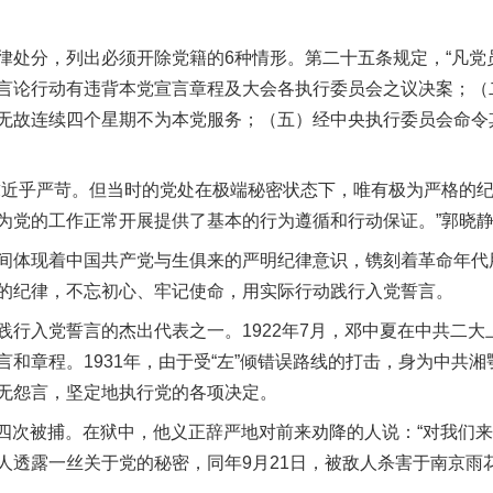
。
分，列出必须开除党籍的6种情形。第二十五条规定，“凡党
言论行动有违背本党宣言章程及大会各执行委员会之议决案；（
无故连续四个星期不为本党服务；（五）经中央执行委员会命令
近乎严苛。但当时的党处在极端秘密状态下，唯有极为严格的纪
为党的工作正常开展提供了基本的行为遵循和行动保证。”郭晓
体现着中国共产党与生俱来的严明纪律意识，镌刻着革命年代
的纪律，不忘初心、牢记使命，用实际行动践行入党誓言。
入党誓言的杰出代表之一。1922年7月，邓中夏在中共二大
和章程。1931年，由于受“左”倾错误路线的打击，身为中共
无怨言，坚定地执行党的各项决定。
第四次被捕。在狱中，他义正辞严地对前来劝降的人说：“对我们来
人透露一丝关于党的秘密，同年9月21日，被敌人杀害于南京雨花