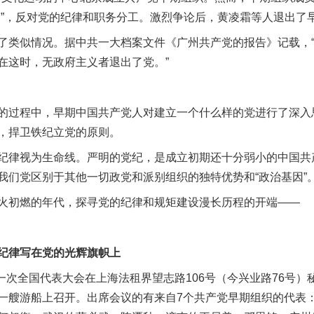
由”，反对党的纪律和职务分工。激烈争论后，黄凌霜等人退出了
类似情况。据中共一大档案文件《广州共产党的报告》记载，“
在这时，无政府主义者退出了党。”
过程中，早期中国共产党人对建立一个什么样的党进行了深入
，捍卫铁纪立党的原则。
律视为生命线。严明的党纪，是成立初期还十分弱小的中国共
我们党区别于其他一切政党和派别组织的独特优势和“政治基因”
初燃的年代，探寻党的纪律和规矩建设漫长历程的开端——
律写在党的光辉旗帜上
一次全国代表大会在上海法租界望志路106号（今兴业路76号）
一艘游船上召开。出席会议的有来自7个共产党早期组织的代表