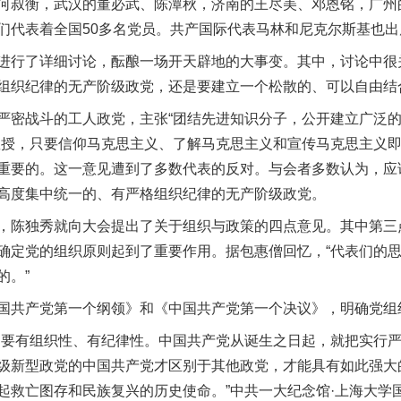
何叔衡，武汉的董必武、陈潭秋，济南的王尽美、邓恩铭，广州
们代表着全国50多名党员。共产国际代表马林和尼克尔斯基也出
行了详细讨论，酝酿一场开天辟地的大事变。其中，讨论中很
组织纪律的无产阶级政党，还是要建立一个松散的、可以自由结
密战斗的工人政党，主张“团结先进知识分子，公开建立广泛的
教授，只要信仰马克思主义、了解马克思主义和宣传马克思主义
重要的。这一意见遭到了多数代表的反对。与会者多数认为，应
高度集中统一的、有严格组织纪律的无产阶级政党。
独秀就向大会提出了关于组织与政策的四点意见。其中第三点
确定党的组织原则起到了重要作用。据包惠僧回忆，“代表们的
的。”
共产党第一个纲领》和《中国共产党第一个决议》，明确党组
要有组织性、有纪律性。中国共产党从诞生之日起，就把实行严
级新型政党的中国共产党才区别于其他政党，才能具有如此强大
起救亡图存和民族复兴的历史使命。”中共一大纪念馆·上海大学