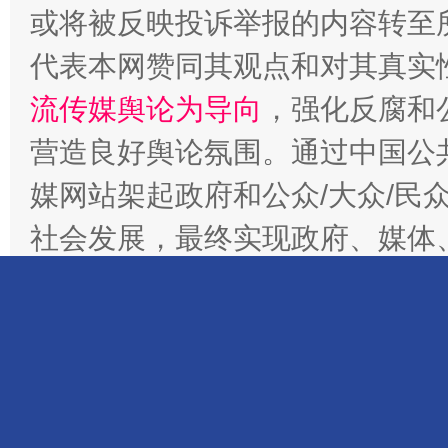
或将被反映投诉举报的内容转至
代表本网赞同其观点和对其真实
流传媒舆论为导向
，强化反腐和
完善运行机制助力责任有效落实
一纸欠条
营造良好舆论氛围。通过中国公共
媒网站架起政府和公众/大众/民
社会发展，最终实现政府、媒体、
媒网站结合现代网络科技影视文
网主阵地，为社会公众/大众/民
众/大众/民众对社会公共意识、
东山县通报“牛蛙产品抗生素超标问题”
法
化传媒合作交流，合法有效地为公