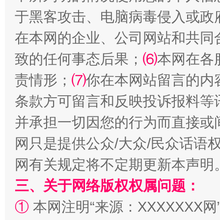
于黑客攻击、电脑病毒侵入或政
在本网的企业、公司网站和共同
致的任何事态后果；
⑹
本网在各
全民健身五年计划来了！等你上场
责情形；
⑺
你在本网站留言的内
条款方可留言和反映投诉报料等
并承担一切因您的行为而直接或
网只是提供公众/大众/民众话语
网有关规定将不定期更新本声明
三、关于网络版权权属问题：
阿坝州三大球赛在茂县开幕
规模最
①
本网注明“来源：XXXXXXX网