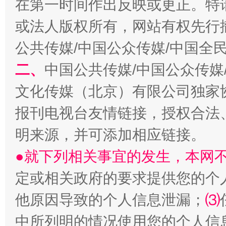
在第一时间作出反映或更正。特
揭开“小金库”的免责幌子
或法人版权所有，网站有权先行
公共传媒/中国公众传媒/中国全
二、
中国公共传媒/中国公众传媒
文化传媒（北京）有限公司独家
报刊电视台友情链接，授权合法
明来源，并可添加相应链接。
●就下列相关事宜的发生，本网
受贿1.44亿！段成刚被判无期
从幼儿
定或相关政府的要求提供您的个
他原因导致的个人信息泄漏；
⑶
中所列明的情况使用您的个人信