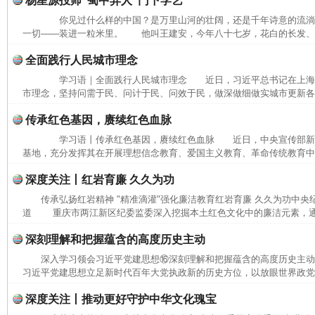
杨星源投师“蜀中异人”门下学艺
你见过什么样的中国？是万里山河的壮阔，还是千年诗意的流
一切——装进一粒米里。 他叫王建安，今年八十七岁，花白的长发、长
全面践行人民城市理念
学习语｜全面践行人民城市理念 近日，习近平总书记在上海
市理念，坚持问需于民、问计于民、问效于民，做深做细做实城市更新各项
传承红色基因，赓续红色血脉
学习语丨传承红色基因，赓续红色血脉 近日，中央宣传部新
基地，充分发挥其在开展理想信念教育、爱国主义教育、革命传统教育中的
深度关注丨红岩育廉 久久为功
传承弘扬红岩精神 "精准滴灌"强化廉洁教育红岩育廉 久久为功中央
道 重庆市两江新区纪委监委深入挖掘本土红色文化中的廉洁元素，通过
深刻理解和把握蕴含的高度历史主动
深入学习领会习近平党建思想⑯深刻理解和把握蕴含的高度历史主
习近平党建思想立足新时代百年大党执政新的历史方位，以放眼世界政党兴
深度关注丨推动更好守护中华文化瑰宝