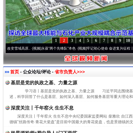
1
2
3
4
5
6
7
8
9
10
改变雪域高原..
·[视频]
永葆“两个先锋队”本色
·[视频]
牢记初心使命 奋进复兴征程丨宝塔
首页
- 公众论坛/评论 -
省市负责人>>>
基层是党的执政之基、力量之源
学习语丨基层是党的执政之基、力量之源 习近平同志围绕基
述，科学回答了什么是基层、如何深入基层、如何服务基层等重大理论和实
深度关注丨千年窑火 生生不息
深度关注丨千年窑火 生生不息中央纪委国家监委网站 柴雅欣 自江
德镇"丝路传奇·青花大瓷盘"是目前中国最大的青花瓷盘，也是景德镇的文