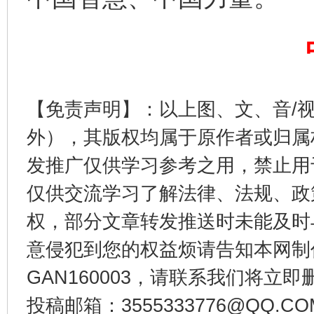
东山县通报“牛蛙产品抗生素超标问题”
法
【免责声明】：以上图、文、音/
外），其版权均属于原作者或归属
发推广仅供学习参考之用，禁止用
仅供交流学习了解法律、法规、政
权，部分文章转发推送时未能及时
意侵犯到您的权益烦请告知本网制作采编
千年窑火 生生不息
一
GAN160003，请联系我们将立即删
投稿邮箱：3555333776@QQ