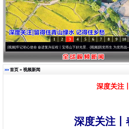
1
2
3
4
5
6
7
8
9
10
记初心使命 奋进复兴征程丨宝塔山下好光景..
·[视频]
因党而生 为党而战——百年“纪”事
首页
»
视频新闻
深度关注
深度关注丨