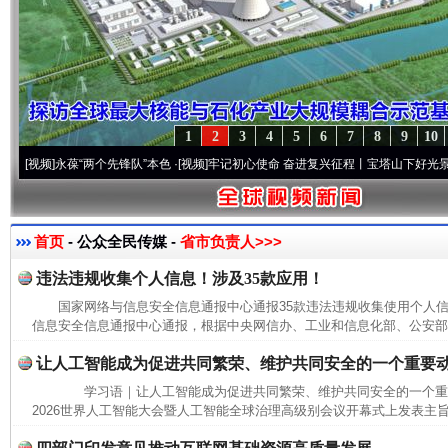
1
2
3
4
5
6
7
8
9
10
]
永葆“两个先锋队”本色
·[视频]
牢记初心使命 奋进复兴征程丨宝塔山下好光景..
·[视频]
首页
- 公众全民传媒 -
省市负责人>>>
违法违规收集个人信息！涉及35款应用！
国家网络与信息安全信息通报中心通报35款违法违规收集使用个
信息安全信息通报中心通报，根据中央网信办、工业和信息化部、公安部联
让人工智能成为促进共同繁荣、维护共同安全的一个重要
学习语｜让人工智能成为促进共同繁荣、维护共同安全的一个
2026世界人工智能大会暨人工智能全球治理高级别会议开幕式上发表主旨