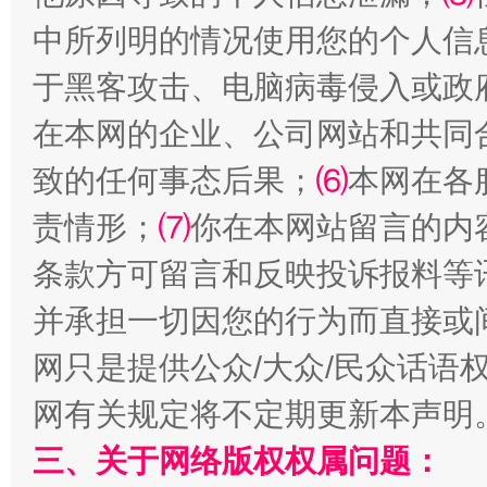
中所列明的情况使用您的个人信
于黑客攻击、电脑病毒侵入或政
在本网的企业、公司网站和共同
从幼儿园到大学，有这些资助
“
致的任何事态后果；
⑹
本网在各
责情形；
⑺
你在本网站留言的内
条款方可留言和反映投诉报料等
并承担一切因您的行为而直接或
网只是提供公众/大众/民众话语
网有关规定将不定期更新本声明
事关残疾人未来5年
让
三、关于网络版权权属问题：