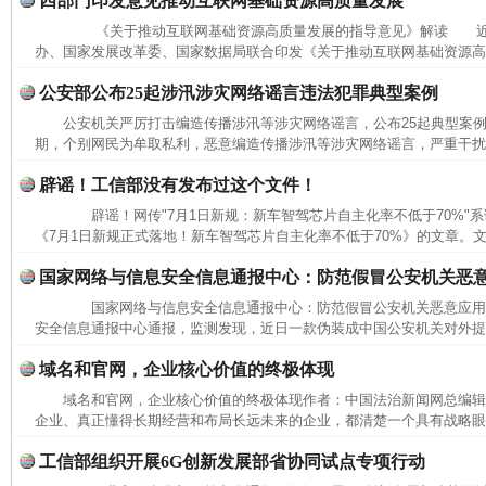
四部门印发意见推动互联网基础资源高质量发展
《关于推动互联网基础资源高质量发展的指导意见》解读 近
办、国家发展改革委、国家数据局联合印发《关于推动互联网基础资源高质
公安部公布25起涉汛涉灾网络谣言违法犯罪典型案例
公安机关严厉打击编造传播涉汛等涉灾网络谣言，公布25起典型
期，个别网民为牟取私利，恶意编造传播涉汛等涉灾网络谣言，严重干扰防
辟谣！工信部没有发布过这个文件！
辟谣！网传"7月1日新规：新车智驾芯片自主化率不低于70%"
《7月1日新规正式落地！新车智驾芯片自主化率不低于70%》的文章。文中
国家网络与信息安全信息通报中心：防范假冒公安机关恶
国家网络与信息安全信息通报中心：防范假冒公安机关恶意应
安全信息通报中心通报，监测发现，近日一款伪装成中国公安机关对外提供
域名和官网，企业核心价值的终极体现
域名和官网，企业核心价值的终极体现作者：中国法治新闻网总编
企业、真正懂得长期经营和布局长远未来的企业，都清楚一个具有战略眼光
工信部组织开展6G创新发展部省协同试点专项行动