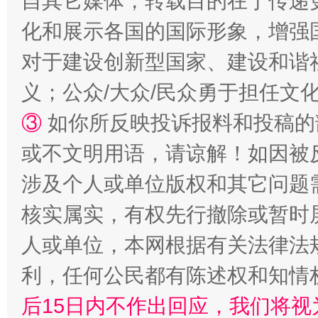
自其它媒体，转载目的在于传递
化和展示各国的国际形象，增强
镜头丨大暑三秋近
山西：不
对于建设创新型国家、建设和谐
义；公众/大众/民众勇于担任文
③
如你所反映投诉报料和投稿的
或不文明用语，请谅解！如因被
涉及个人或单位版权和其它问题
核实属实，有权先行撤除或暂时
如何以同查同治破解风腐交织难题
养老服务
人或单位，本网根据有关法律法
利，任何公民都有陈述权和知情
后15日内不作出回应，我们将视