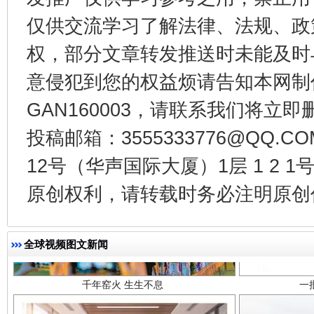
东山县通报“牛蛙产品抗生素超标问题”
法
仅供交流学习了解法律、法规、政
权，部分文章转发推送时未能及时
意侵犯到您的权益烦请告知本网制作采编
GAN160003，请联系我们将立即删
投稿邮箱：3555333776@QQ
12号（华声国际大厦）1层 1 2
原创权利，请转载时务必注明原创作
千年窑火 生生不息
一
全球视频图文新闻