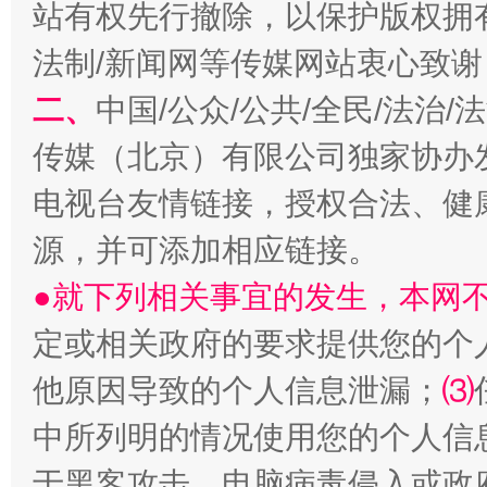
站有权先行撤除，以保护版权拥有者
法制/新闻网等传媒网站衷心致谢
揭开“小金库”的免责幌子
二、
中国/公众/公共/全民/法治
传媒（北京）有限公司独家协办
电视台友情链接，授权合法、健
源，并可添加相应链接。
●就下列相关事宜的发生，本网
定或相关政府的要求提供您的个
受贿1.44亿！段成刚被判无期
从幼儿
他原因导致的个人信息泄漏；
⑶
中所列明的情况使用您的个人信
于黑客攻击、电脑病毒侵入或政