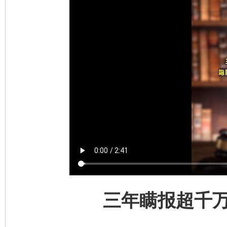
三年瞒报超千万