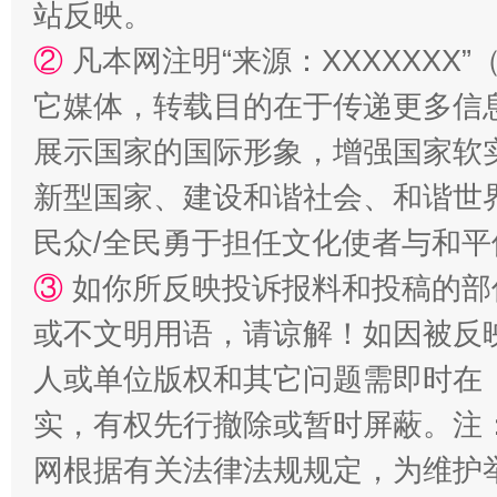
站反映。
②
凡本网注明“来源：XXXXXX
它媒体，转载目的在于传递更多信
展示国家的国际形象，增强国家软
新型国家、建设和谐社会、和谐世界
国家大学科技园优化重塑工作
民众/全民勇于担任文化使者与和
③
如你所反映投诉报料和投稿的部
或不文明用语，请谅解！如因被反
人或单位版权和其它问题需即时在
实，有权先行撤除或暂时屏蔽。注
网根据有关法律法规规定，为维护
扯下公款旅游的“隐身衣”
如何以同