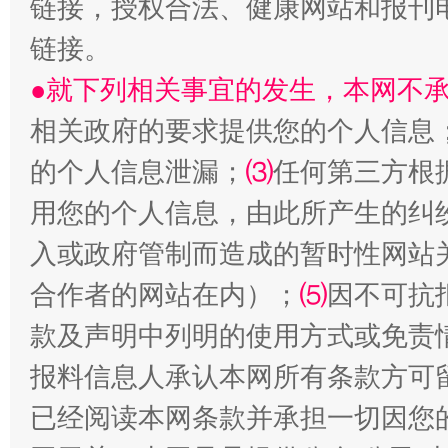
链接，授权合法、健康网站和报刊
揭开“小金库”的免责幌子
链接。
●就下列相关事宜的发生，本网不
相关政府的要求提供您的个人信息
的个人信息泄漏；
⑶
任何第三方根
用您的个人信息，由此所产生的纠
入或政府管制而造成的暂时性网站
受贿1.44亿！段成刚被判无期
从幼儿
合作者的网站在内）；
⑸
因不可抗
款及声明中列明的使用方式或免责
报料信息人承认本网所有条款方可
已经阅读本网条款并承担一切因您