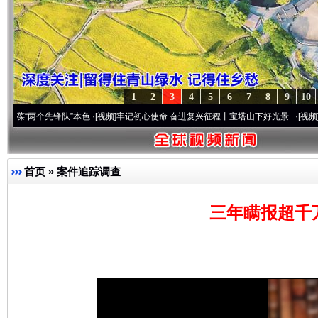
1
2
3
4
5
6
7
8
9
10
个先锋队”本色
·[视频]
牢记初心使命 奋进复兴征程丨宝塔山下好光景..
·[视频]
因党而生 
首页
»
案件追踪调查
三年瞒报超千