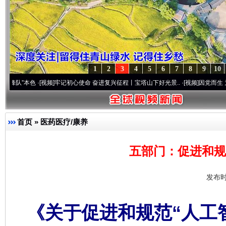
1
2
3
4
5
6
7
8
9
10
本色
·[视频]
牢记初心使命 奋进复兴征程丨宝塔山下好光景..
·[视频]
因党而生 为党而战——
首页
»
医药医疗/康养
五部门：促进和规范
发布时
《关于促进和规范“人工